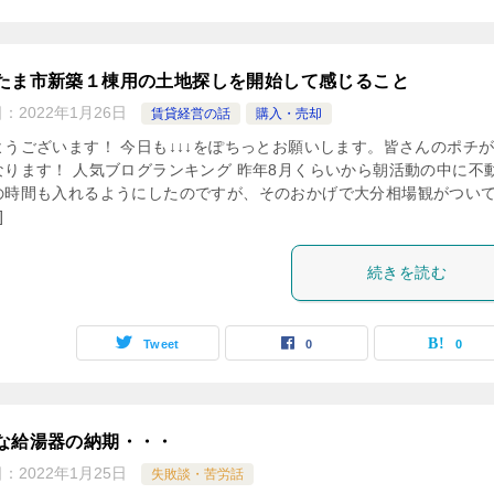
たま市新築１棟用の土地探しを開始して感じること
日：
2022年1月26日
賃貸経営の話
購入・売却
ようございます！ 今日も↓↓↓をぽちっとお願いします。皆さんのポチ
なります！ 人気ブログランキング 昨年8月くらいから朝活動の中に不
の時間も入れるようにしたのですが、そのおかげで大分相場観がつい
]
続きを読む
Tweet
0
0
な給湯器の納期・・・
日：
2022年1月25日
失敗談・苦労話