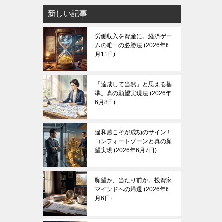
新しい記事
労働収入を資産に。経済ゲー
ムの唯一の必勝法
2026年6
月11日
「達成して当然」と思える基
準。真の願望実現法
2026年
6月8日
違和感こそが成功のサイン！
コンフォートゾーンと真の願
望実現
2026年6月7日
願望か、当たり前か。投資家
マインドへの帰還
2026年6
月6日