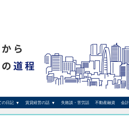
ての日記
賃貸経営の話
失敗談・苦労話
不動産融資
会計