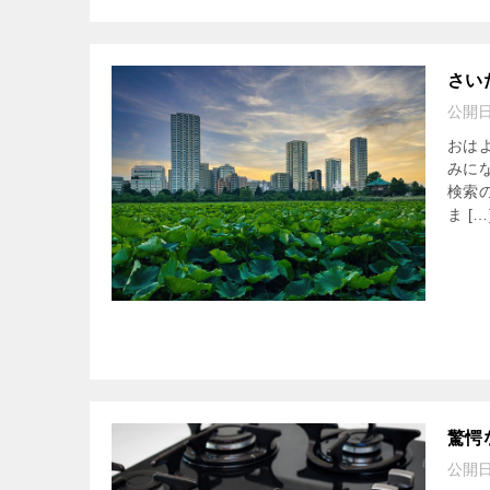
さい
公開
おは
みに
検索
ま […
驚愕
公開