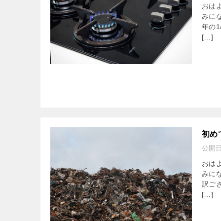
おは
みに
年の
[…]
初め
公開
おは
みに
訳ご
[…]