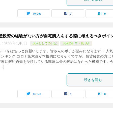
Tweet
0
0
産投資の経験がない方が自宅購入をする際に考えるべきポイ
日：
2022年1月8日
大家としての日記
大家の日常・気づき
も↓↓↓をぽちっとお願いします。皆さんのポチが励みになります！ 人
ランキング コロナ第六波が本格的になりそうですが、賃貸経営の方は
年末に解約通知を受領している部屋以外の解約はなかった模様です。
…]
続きを読む
Tweet
0
0