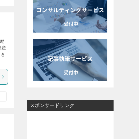
が励
動産
てき
スポンサードリンク