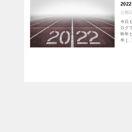
20
公開
今日
ログ
昨年
年 […