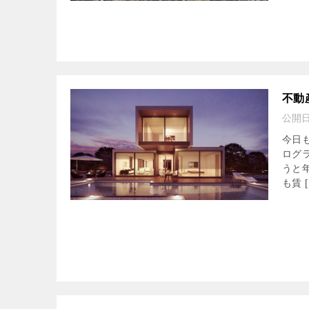
不動
公開
今日
ログ
うと
も賃 [