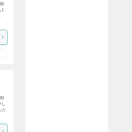
が励
も1
ら
が励
申し
った