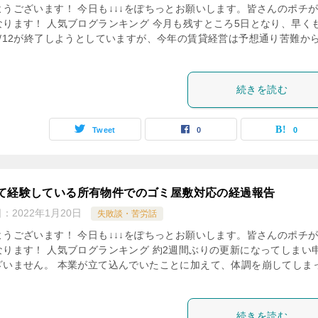
ようございます！ 今日も↓↓↓をぽちっとお願いします。皆さんのポチ
なります！ 人気ブログランキング 今月も残すところ5日となり、早く
1/12が終了しようとしていますが、今年の賃貸経営は予想通り苦難か
続きを読む
Tweet
0
0
て経験している所有物件でのゴミ屋敷対応の経過報告
日：
2022年1月20日
失敗談・苦労話
ようございます！ 今日も↓↓↓をぽちっとお願いします。皆さんのポチ
なります！ 人気ブログランキング 約2週間ぶりの更新になってしまい
ざいません。 本業が立て込んでいたことに加えて、体調を崩してしま
続きを読む