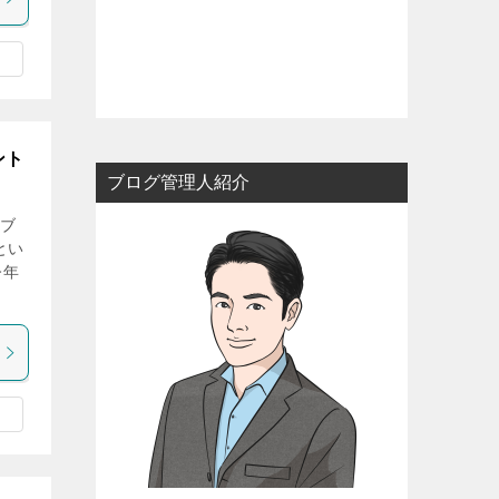
ント
ブログ管理人紹介
気ブ
とい
今年