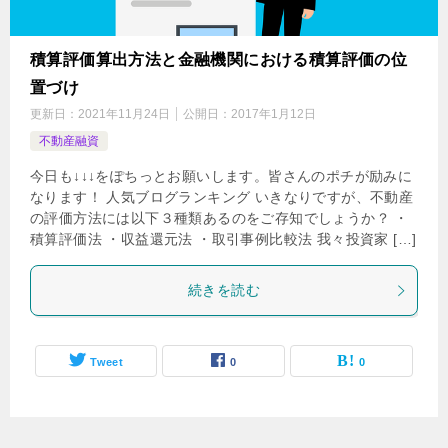
積算評価算出方法と金融機関における積算評価の位
置づけ
更新日：
2021年11月24日
公開日：
2017年1月12日
不動産融資
今日も↓↓↓をぽちっとお願いします。皆さんのポチが励みに
なります！ 人気ブログランキング いきなりですが、不動産
の評価方法には以下３種類あるのをご存知でしょうか？ ・
積算評価法 ・収益還元法 ・取引事例比較法 我々投資家 […]
続きを読む
Tweet
0
0