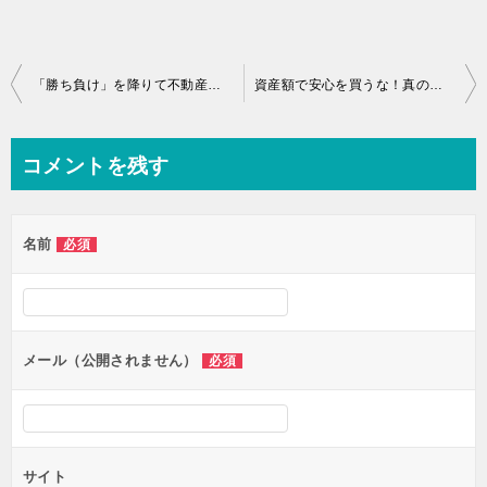
投
「勝ち負け」を降りて不動産で「幸せゲーム」を始める方法
資産額で安心を買うな！真の安定を生む「4つの投資家能力」
稿
ナ
コメントを残す
ビ
ゲ
名前
必須
ー
シ
ョ
ン
メール（公開されません）
必須
サイト