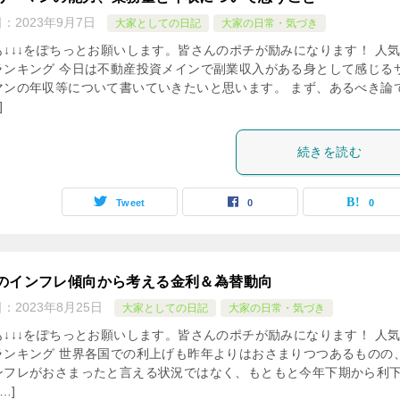
日：
2023年9月7日
大家としての日記
大家の日常・気づき
も↓↓↓をぽちっとお願いします。皆さんのポチが励みになります！ 人
ランキング 今日は不動産投資メインで副業収入がある身として感じる
マンの年収等について書いていきたいと思います。 まず、あるべき論
]
続きを読む
Tweet
0
0
のインフレ傾向から考える金利＆為替動向
日：
2023年8月25日
大家としての日記
大家の日常・気づき
も↓↓↓をぽちっとお願いします。皆さんのポチが励みになります！ 人
ランキング 世界各国での利上げも昨年よりはおさまりつつあるものの
ンフレがおさまったと言える状況ではなく、もともと今年下期から利
…]