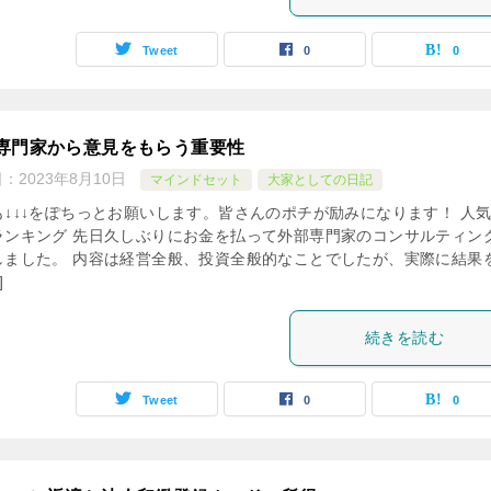
Tweet
0
0
専門家から意見をもらう重要性
日：
2023年8月10日
マインドセット
大家としての日記
も↓↓↓をぽちっとお願いします。皆さんのポチが励みになります！ 人
ランキング 先日久しぶりにお金を払って外部専門家のコンサルティン
しました。 内容は経営全般、投資全般的なことでしたが、実際に結果
]
続きを読む
Tweet
0
0