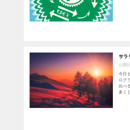
サラ
公開
今日
ログ
比べ
多く [