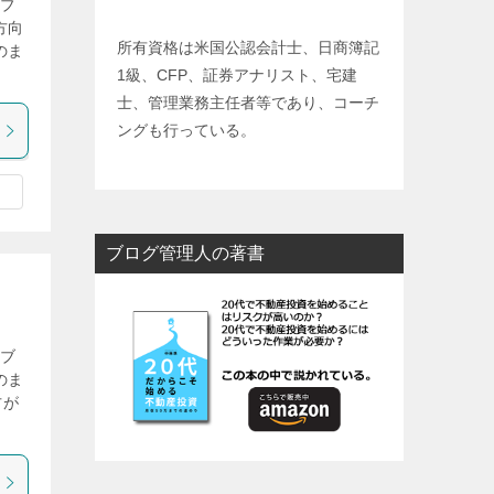
気ブ
方向
所有資格は米国公認会計士、日商簿記
のま
1級、CFP、証券アナリスト、宅建
士、管理業務主任者等であり、コーチ
ングも行っている。
ブログ管理人の著書
気ブ
のま
方が