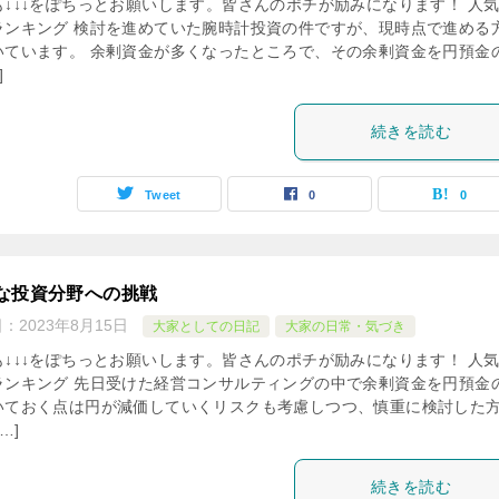
も↓↓↓をぽちっとお願いします。皆さんのポチが励みになります！ 人
ランキング 検討を進めていた腕時計投資の件ですが、現時点で進める
いています。 余剰資金が多くなったところで、その余剰資金を円預金
]
続きを読む
Tweet
0
0
な投資分野への挑戦
日：
2023年8月15日
大家としての日記
大家の日常・気づき
も↓↓↓をぽちっとお願いします。皆さんのポチが励みになります！ 人
ランキング 先日受けた経営コンサルティングの中で余剰資金を円預金
いておく点は円が減価していくリスクも考慮しつつ、慎重に検討した
…]
続きを読む