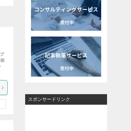
気ブ
い部
や
スポンサードリンク