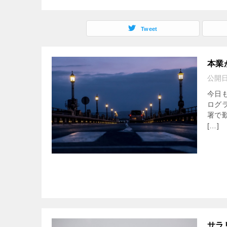
Tweet
本業
公開
今日
ログラ
署で
[…]
サラ