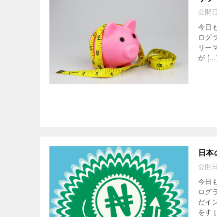
公開
今日
ログ
リー
が […
日本
公開
今日
ログ
だイ
をす [