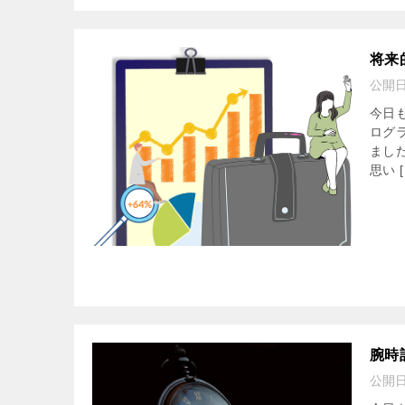
将来
公開
今日
ログ
まし
思い [
腕時
公開