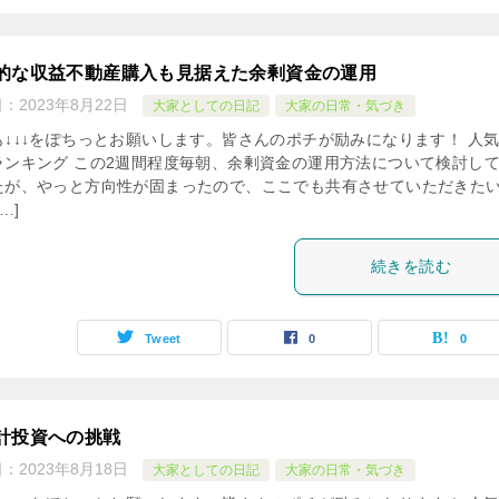
的な収益不動産購入も見据えた余剰資金の運用
日：
2023年8月22日
大家としての日記
大家の日常・気づき
も↓↓↓をぽちっとお願いします。皆さんのポチが励みになります！ 人
ランキング この2週間程度毎朝、余剰資金の運用方法について検討し
たが、やっと方向性が固まったので、ここでも共有させていただきた
…]
続きを読む
Tweet
0
0
計投資への挑戦
日：
2023年8月18日
大家としての日記
大家の日常・気づき