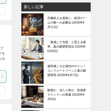
新しい記事
労働収入を資産に。経済ゲー
ムの唯一の必勝法
2026年6
月11日
「達成して当然」と思える基
準。真の願望実現法
2026年
気ブ
6月8日
グを
を出
違和感こそが成功のサイン！
コンフォートゾーンと真の願
望実現
2026年6月7日
願望か、当たり前か。投資家
マインドへの帰還
2026年6
月6日