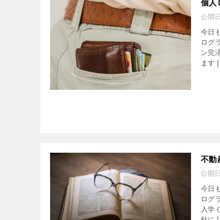
個人
公開
今日
ログ
ン完
ます [
不動
公開
今日
ログ
入学
針に [