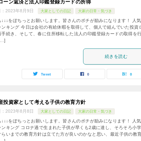
ローン返済と法人印鑑登録カードの所得
日：
2023年8月9日
大家としての日記
大家の日常・気づき
も↓↓↓をぽちっとお願いします。皆さんのポチが励みになります！ 人
ランキング 今日は会社の有給休暇を取得して、個人で組んでいた投資
済手続き、そして、春に住所移転した法人の印鑑登録カードの取得を
…]
続きを読む
Tweet
0
0
産投資家として考える子供の教育方針
日：
2023年8月8日
大家としての日記
大家の日常・気づき
も↓↓↓をぽちっとお願いします。皆さんのポチが励みになります！ 人
ランキング コロナ過で生まれた子供が早くも2歳に達し、そろそろ小
ぐらいまでの教育方針は立てた方が良いのかなと思い、最近子供の教
…]