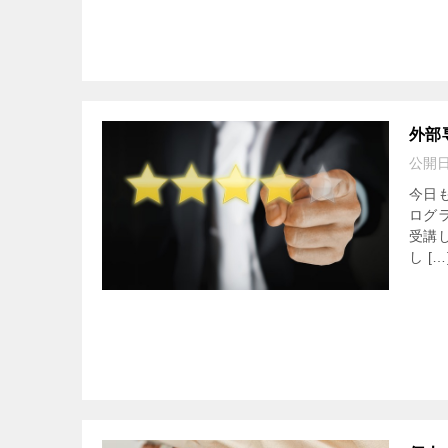
外部
公開
今日
ログ
受講
し […