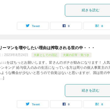
続きを読む
Tweet
0
0
リーマンを増やしたい理由は搾取される世の中・・・
日：
2023年8月24日
大家としての日記
大家の日常・気づき
も↓↓↓をぽちっとお願いします。皆さんのポチが励みになります！ 人
ランキング 給与収入のみの生活になっている方は周りの個人事業主の
るような機会が少ないと思うので自覚はないと思いますが、国は世の
…]
続きを読む
Tweet
0
0