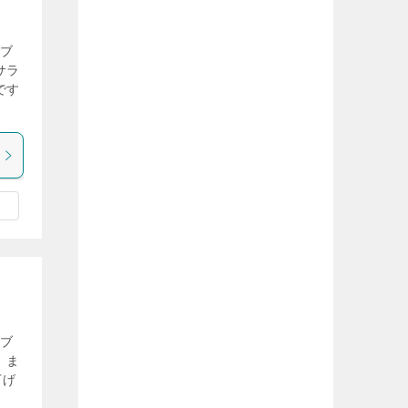
気ブ
サラ
です
気ブ
、ま
下げ