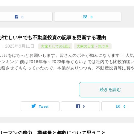
0
0
が忙しい中でも不動産投資の記事を更新する理由
日：
2023年9月11日
大家としての日記
大家の日常・気づき
も↓↓↓をぽちっとお願いします。皆さんのポチが励みになります！ 人
ンキング 僕は2016年春～2023年春ぐらいまでは社内でも比較的緩
勤務させてもらっていたので、本業がありつつも、不動産投資等に費
続きを読む
Tweet
0
0
リーマンの能力、業務量と年収について思うこと