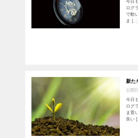
今日
ログ
で動
ま […
新た
公開
今日
ログ
ま置
良い [