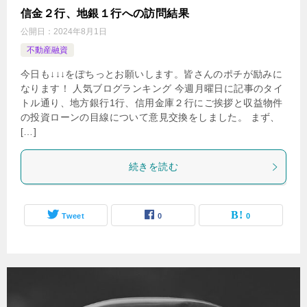
信金２行、地銀１行への訪問結果
公開日：
2024年8月1日
不動産融資
今日も↓↓↓をぽちっとお願いします。皆さんのポチが励みに
なります！ 人気ブログランキング 今週月曜日に記事のタイ
トル通り、地方銀行1行、信用金庫２行にご挨拶と収益物件
の投資ローンの目線について意見交換をしました。 まず、
[…]
続きを読む
Tweet
0
0