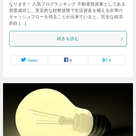
なります！ 人気ブログランキング 不動産投資家としてある
程度成功し、安定的な財務状態で生活資金を補える水準の
キャッシュフローを得ることが出来ていると、完全な経済
的自 […]
続きを読む
Tweet
0
0