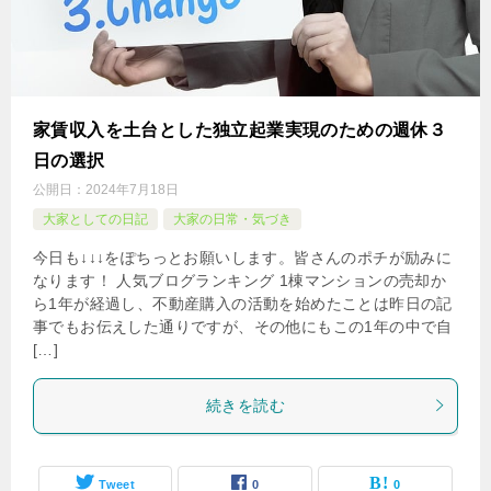
家賃収入を土台とした独立起業実現のための週休３
日の選択
公開日：
2024年7月18日
大家としての日記
大家の日常・気づき
今日も↓↓↓をぽちっとお願いします。皆さんのポチが励みに
なります！ 人気ブログランキング 1棟マンションの売却か
ら1年が経過し、不動産購入の活動を始めたことは昨日の記
事でもお伝えした通りですが、その他にもこの1年の中で自
[…]
続きを読む
Tweet
0
0