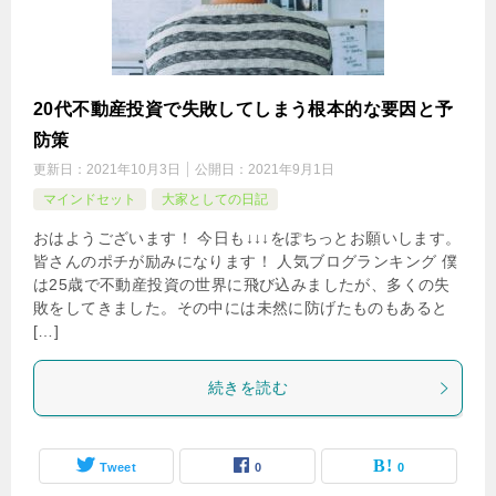
20代不動産投資で失敗してしまう根本的な要因と予
防策
更新日：
2021年10月3日
公開日：
2021年9月1日
マインドセット
大家としての日記
おはようございます！ 今日も↓↓↓をぽちっとお願いします。
皆さんのポチが励みになります！ 人気ブログランキング 僕
は25歳で不動産投資の世界に飛び込みましたが、多くの失
敗をしてきました。その中には未然に防げたものもあると
[…]
続きを読む
Tweet
0
0